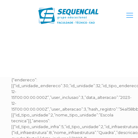
{“endereco”:
[{“id_unidade_endereco”:30,”id_unidade”:32,”id_tipo_endereco”
12-
15T00:00:00.000Z”,”user_inclusao”:3,”data_alteracao”:”2023-
12-
15T00:00:00.000Z”,”user_alteracao”:3,”hash_registro”:”54a158
[{“id_tipo_unidade”:2,”nome_tipo_unidade”:”Escola
tecnica”}],”anexos”:
[{“id_tipo_unidade_infra”:5,”id_tipo_unidade”:2,”id_infraestrutura”
{“id_infraestrutura”:8,”nome_infraestrutura”:”Quadra”,”descricao