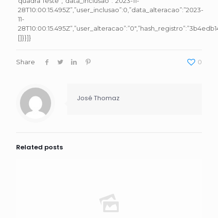
quadra Teste”,”data_inclusao”:”2023-11-
28T10:00:15.495Z”,”user_inclusao”:0,”data_alteracao”:”2023-
11-
28T10:00:15.495Z”,”user_alteracao”:”0″,”hash_registro”:”3b4edb
[]}}]}
Share
0
José Thomaz
Related posts