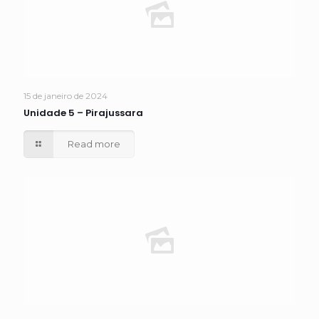
15 de janeiro de 2024
Unidade 5 – Pirajussara
Read more