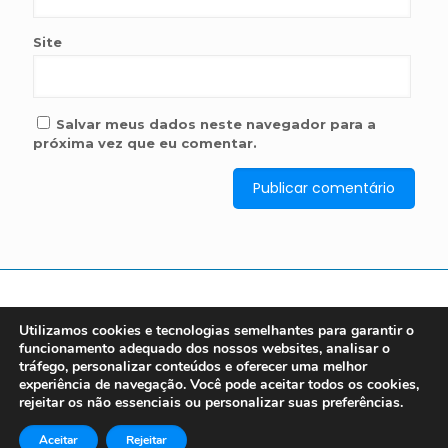
Site
Salvar meus dados neste navegador para a
próxima vez que eu comentar.
Utilizamos cookies e tecnologias semelhantes para garantir o
funcionamento adequado dos nossos websites, analisar o
tráfego, personalizar conteúdos e oferecer uma melhor
experiência de navegação. Você pode aceitar todos os cookies,
rejeitar os não essenciais ou personalizar suas
preferências
.
Aceitar
Rejeitar