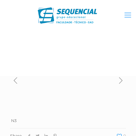
N3
Share
0