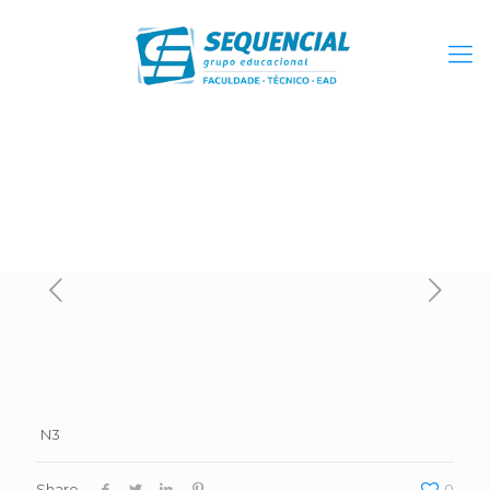
N3
Share
0