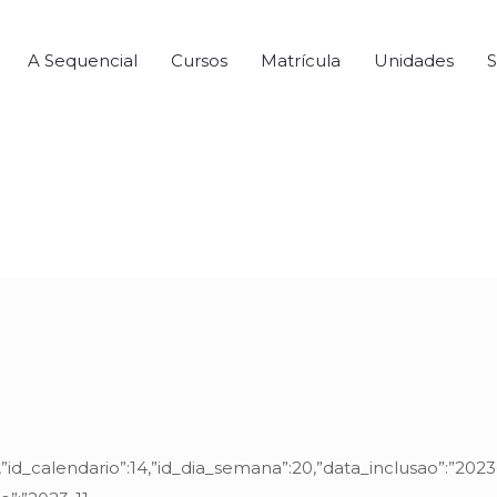
A Sequencial
Cursos
Matrícula
Unidades
S
9,”id_calendario”:14,”id_dia_semana”:20,”data_inclusao”:”2023