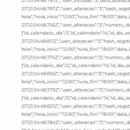
21T21:04:48.797Z”,”user_inclusao”:3,”data_alteraca
21T21:04:48.797Z”,”user_alteracao”:”3″,”hash_r
feira”,”hora_inicio”:”12:00″,”hora_fim”:”18:00″,”dat
21T21:04:48.756Z”,”user_alteracao”:”3″,”numero_d
{“id_calendario_dia”:11,”id_calendario”:14,”id_dia_
21T21:04:48.811Z”,”user_alteracao”:”3″,”hash_re
feira”,”hora_inicio”:”12:00″,”hora_fim”:”18:00″,”dat
21T21:04:48.774Z”,”user_alteracao”:”3″,”numero_
{“id_calendario_dia”:12,”id_calendario”:14,”id_dia
21T21:04:48.816Z”,”user_alteracao”:”3″,”hash_re
feira”,”hora_inicio”:”12:00″,”hora_fim”:”18:00″,”dat
21T21:04:48.779Z”,”user_alteracao”:”3″,”numero_
{“id_calendario_dia”:13,”id_calendario”:14,”id_dia
21T21:04:48.821Z”,”user_alteracao”:”3″,”hash_re
feira”,”hora_inicio”:”12:00″,”hora_fim”:”18:00″,”dat
21T21:04:48.784Z”,”user_alteracao”:”3″,”numero_d