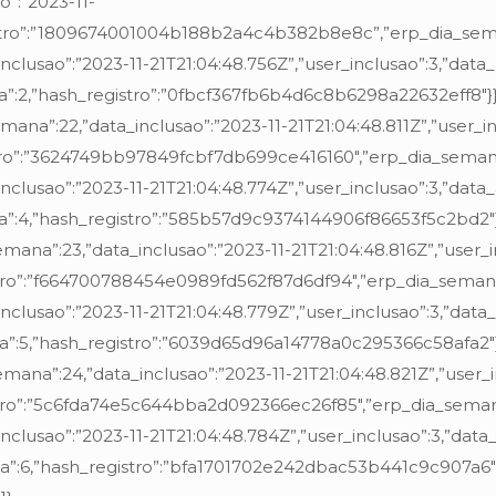
o”:”2023-11-
egistro”:”1809674001004b188b2a4c4b382b8e8c”,”erp_dia_se
a_inclusao”:”2023-11-21T21:04:48.756Z”,”user_inclusao”:3,”data
ia”:2,”hash_registro”:”0fbcf367fb6b4d6c8b6298a22632eff8″}}
semana”:22,”data_inclusao”:”2023-11-21T21:04:48.811Z”,”user_i
gistro”:”3624749bb97849fcbf7db699ce416160″,”erp_dia_seman
a_inclusao”:”2023-11-21T21:04:48.774Z”,”user_inclusao”:3,”data
dia”:4,”hash_registro”:”585b57d9c9374144906f86653f5c2bd2″}
_semana”:23,”data_inclusao”:”2023-11-21T21:04:48.816Z”,”user_
gistro”:”f664700788454e0989fd562f87d6df94″,”erp_dia_seman
a_inclusao”:”2023-11-21T21:04:48.779Z”,”user_inclusao”:3,”data
dia”:5,”hash_registro”:”6039d65d96a14778a0c295366c58afa2″}
_semana”:24,”data_inclusao”:”2023-11-21T21:04:48.821Z”,”user_
gistro”:”5c6fda74e5c644bba2d092366ec26f85″,”erp_dia_seman
a_inclusao”:”2023-11-21T21:04:48.784Z”,”user_inclusao”:3,”data
ia”:6,”hash_registro”:”bfa1701702e242dbac53b441c9c907a6″}