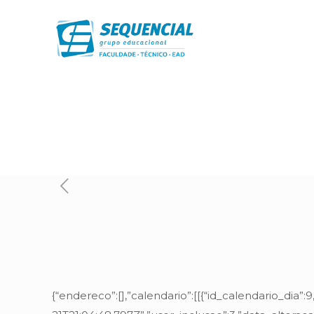
{“endereco”:[],”calendario”:[[{“id_calendario_dia”: