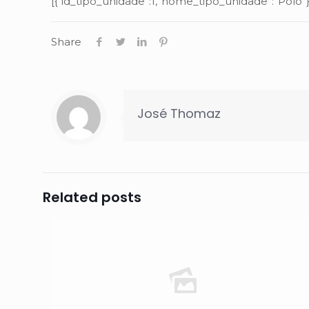
[{“id_tipo_unidade”:1,”nome_tipo_unidade”:”Polo”}
Share
José Thomaz
Related posts