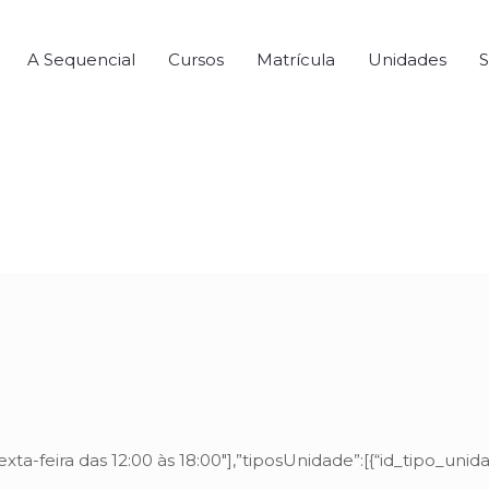
A Sequencial
Cursos
Matrícula
Unidades
S
exta-feira das 12:00 às 18:00″],”tiposUnidade”:[{“id_tipo_uni