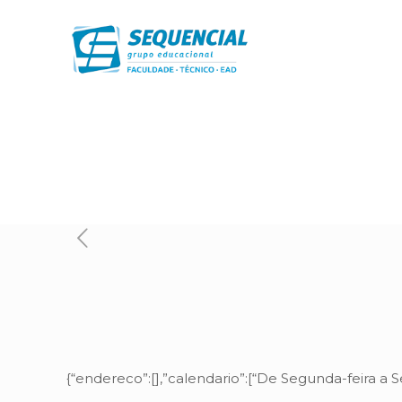
{“endereco”:[],”calendario”:[“De Segunda-feira a S