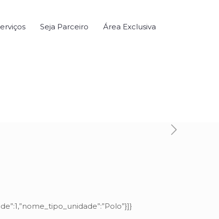
erviços
Seja Parceiro
Área Exclusiva
dade”:1,”nome_tipo_unidade”:”Polo”}]}