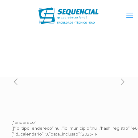
{“endereco”:
[{“id_tipo_endereco”:null,”id_municipio”:null,”hash_registro”:
{“id_calendario”:19,”data_inclusao”:”2023-11-