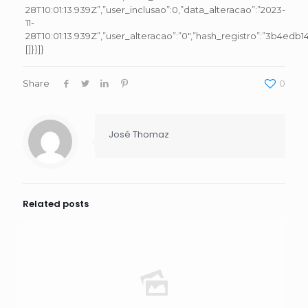
28T10:01:13.939Z”,”user_inclusao”:0,”data_alteracao”:”2023-
11-
28T10:01:13.939Z”,”user_alteracao”:”0″,”hash_registro”:”3b4ed
[]}}]}
Share
0
José Thomaz
Related posts