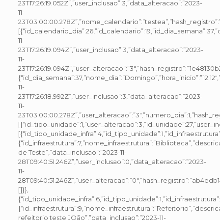
23T17:26:19.052Z”,”user_inclusao”:3,”data_alteracao”:”2023-
11-
23T03:00:00.278Z”,”nome_calendario”:”testea”,”hash_registro
[{“id_calendario_dia”:26,”id_calendario”:19,”id_dia_semana”:37,”
11-
23T17:26:19.094Z”,”user_inclusao”:3,”data_alteracao”:”2023-
11-
23T17:26:19.094Z”,”user_alteracao”:”3″,”hash_registro”:”1e48
{“id_dia_semana”:37,”nome_dia”:”Domingo”,”hora_inicio”:”12:12″,”
11-
23T17:26:18.992Z”,”user_inclusao”:3,”data_alteracao”:”2023-
11-
23T03:00:00.278Z”,”user_alteracao”:”3″,”numero_dia”:1,”hash_r
[{“id_tipo_unidade”:1,”user_alteracao”:3,”id_unidade”:27,”user
[{“id_tipo_unidade_infra”:4,”id_tipo_unidade”:1,”id_infraestrutura”
{“id_infraestrutura”:7,”nome_infraestrutura”:”Biblioteca”,”descri
de Teste”,”data_inclusao”:”2023-11-
28T09:40:51.246Z”,”user_inclusao”:0,”data_alteracao”:”2023-
11-
28T09:40:51.246Z”,”user_alteracao”:”0″,”hash_registro”:”ab4edb
[]}},
{“id_tipo_unidade_infra”:6,”id_tipo_unidade”:1,”id_infraestrutura”:
{“id_infraestrutura”:9,”nome_infraestrutura”:”Refeitorio”,”descri
refeitorio teste JOão”,”data_inclusao”:”2023-11-